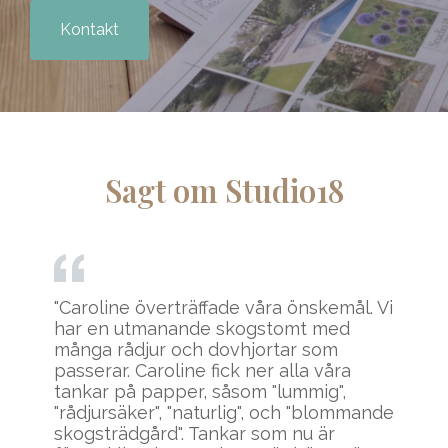
Kontakt
Sagt om Studio18
i
"Caroline överträffade våra önskemål. Vi
har en utmanande skogstomt med
många rådjur och dovhjortar som
passerar. Caroline fick ner alla våra
tankar på papper, såsom "lummig",
e
"rådjursäker", "naturlig", och "blommande
skogsträdgård". Tankar som nu är