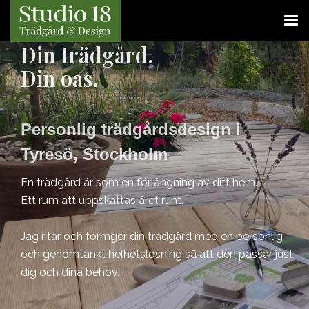
Din trädgård.
Din oas.
Personlig trädgårdsdesign i
Tyresö, Stockholm
En trädgård är som en förlängning av ditt hem.
Ett rum att uppskattas året runt.
Jag ritar och formger din trädgård med en personlig
och genomtänkt helhetslösning så att den passar just
dig och dina behov.